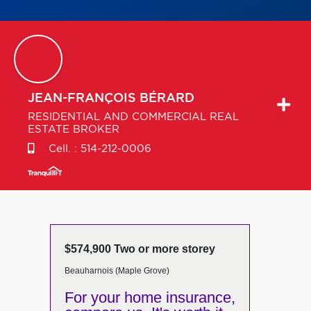
JEAN-FRANÇOIS
BÉRARD
RESIDENTIAL AND COMMERCIAL REAL
ESTATE BROKER
Cell. :
514-212-0006
$574,900 Two or more storey
Beauharnois (Maple Grove)
For your home insurance,