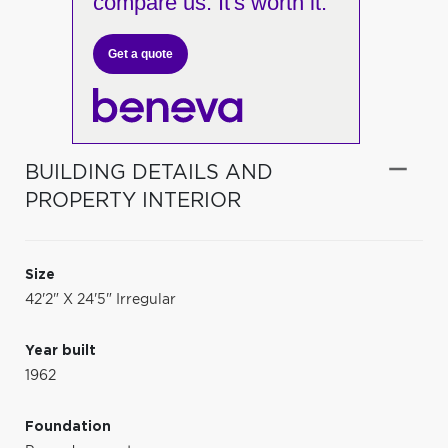
compare us. It's worth it.
Get a quote
BUILDING DETAILS AND
PROPERTY INTERIOR
Size
42'2" X 24'5" Irregular
Year built
1962
Foundation