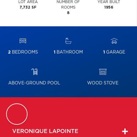
LOT AREA
NUMBER OF
YEAR BUILT
7,732 SF
ROOMS
1956
8
2
BEDROOMS
1
BATHROOM
1
GARAGE
ABOVE-GROUND POOL
WOOD STOVE
VERONIQUE
LAPOINTE