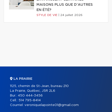
MAISONS PLUS QUE D'AUTRES
EN ÉTÉ?
STYLE DE VIE
|
24 juillet 2026
LA PRAIRIE
1125, chemin de St-Jean, bureau 210
La Prairie, Québec, J5R 2L6
Bur.:
450 444-3456
Cell.:
514 795-8414
Courriel:
veroniquelapointe01@gmail.com