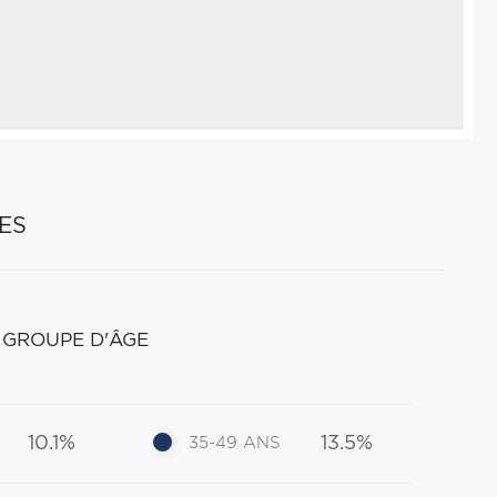
ES
 GROUPE D'ÂGE
10.1%
13.5%
35-49 ANS