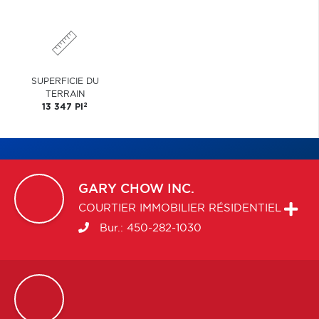
SUPERFICIE DU
TERRAIN
2
13 347 PI
GARY
CHOW INC.
COURTIER IMMOBILIER RÉSIDENTIEL
Bur.:
450-282-1030