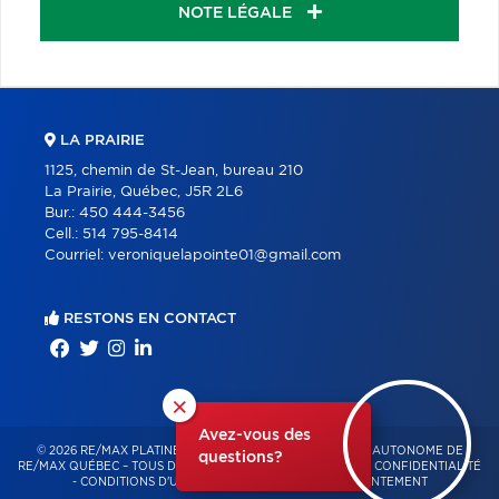
NOTE LÉGALE
LA PRAIRIE
1125, chemin de St-Jean, bureau 210
La Prairie, Québec, J5R 2L6
Bur.:
450 444-3456
Cell.:
514 795-8414
Courriel:
veroniquelapointe01@gmail.com
RESTONS EN CONTACT
×
Avez-vous des
© 2026 RE/MAX PLATINE – FRANCHISÉ INDÉPENDANT ET AUTONOME DE
questions?
RE/MAX QUÉBEC – TOUS DROITS RÉSERVÉS -
POLITIQUE DE CONFIDENTIALITÉ
-
CONDITIONS D'UTILISATION
-
GESTION DU CONSENTEMENT