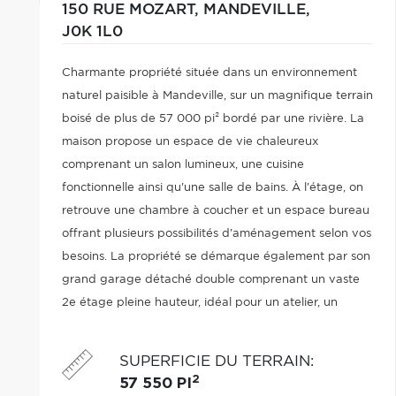
150 RUE MOZART,
MANDEVILLE,
J0K 1L0
Charmante propriété située dans un environnement
naturel paisible à Mandeville, sur un magnifique terrain
boisé de plus de 57 000 pi² bordé par une rivière. La
maison propose un espace de vie chaleureux
comprenant un salon lumineux, une cuisine
fonctionnelle ainsi qu'une salle de bains. À l'étage, on
retrouve une chambre à coucher et un espace bureau
offrant plusieurs possibilités d'aménagement selon vos
besoins. La propriété se démarque également par son
grand garage détaché double comprenant un vaste
2e étage pleine hauteur, idéal pour un atelier, un
espace de rangement ou un futur aménagement selon
vos projets. Voir Addenda
SUPERFICIE DU TERRAIN
:
2
57 550 PI