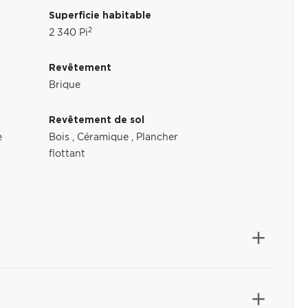
Superficie habitable
2
2 340 Pi
Revêtement
Brique
Revêtement de sol
e
Bois
,
Céramique
,
Plancher
flottant