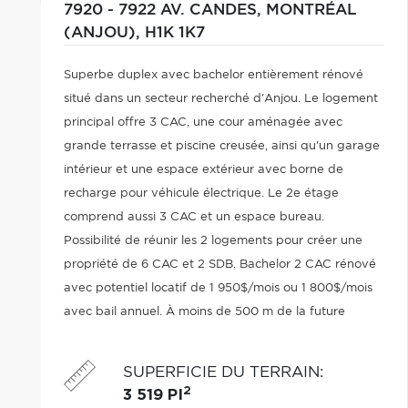
7920 - 7922 AV. CANDES,
MONTRÉAL
(ANJOU),
H1K 1K7
Superbe duplex avec bachelor entièrement rénové
situé dans un secteur recherché d'Anjou. Le logement
principal offre 3 CAC, une cour aménagée avec
grande terrasse et piscine creusée, ainsi qu'un garage
intérieur et une espace extérieur avec borne de
recharge pour véhicule électrique. Le 2e étage
comprend aussi 3 CAC et un espace bureau.
Possibilité de réunir les 2 logements pour créer une
propriété de 6 CAC et 2 SDB. Bachelor 2 CAC rénové
avec potentiel locatif de 1 950$/mois ou 1 800$/mois
avec bail annuel. À moins de 500 m de la future
station de métro Anjou prévue vers 2031.
SUPERFICIE DU TERRAIN
:
2
3 519 PI