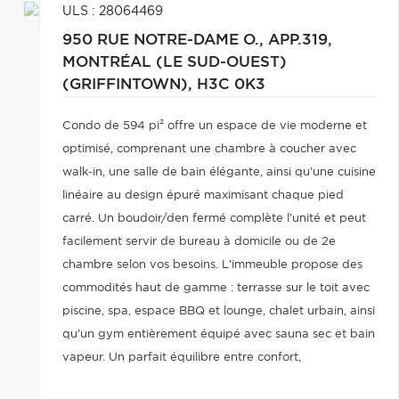
ULS : 28064469
950 RUE NOTRE-DAME O., APP.319,
MONTRÉAL (LE SUD-OUEST)
(GRIFFINTOWN),
H3C 0K3
Condo de 594 pi² offre un espace de vie moderne et
optimisé, comprenant une chambre à coucher avec
walk-in, une salle de bain élégante, ainsi qu'une cuisine
linéaire au design épuré maximisant chaque pied
carré. Un boudoir/den fermé complète l'unité et peut
facilement servir de bureau à domicile ou de 2e
chambre selon vos besoins. L'immeuble propose des
commodités haut de gamme : terrasse sur le toit avec
piscine, spa, espace BBQ et lounge, chalet urbain, ainsi
qu'un gym entièrement équipé avec sauna sec et bain
vapeur. Un parfait équilibre entre confort,
fonctionnalité et style de vie urbain.