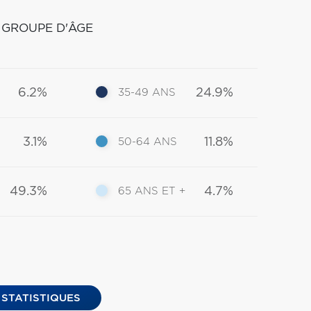
 GROUPE D'ÂGE
6.2%
24.9%
35-49 ANS
3.1%
11.8%
50-64 ANS
49.3%
4.7%
65 ANS ET +
 STATISTIQUES